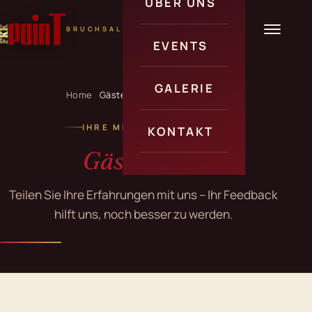
ÜBER UNS
BRUCHSAL
Über uns
EVENTS
Informationen
Veranstaltungen
GALERIE
Home
Gästecheck & Bewertungen
Angebote
IHRE MEINUNG ZÄHLT
KONTAKT
Gästecheck
Kontakt
Teilen Sie Ihre Erfahrungen mit uns – Ihr Feedback
Anfahrt
hilft uns, noch besser zu werden.
Erotik Jobs
Gästecheck