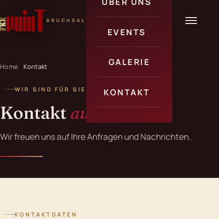
ÜBER UNS
BRUCHSAL
Über uns
EVENTS
Informationen
Veranstaltungen
GALERIE
Home
Kontakt
Angebote
WIR SIND FÜR SIE DA
KONTAKT
Kontakt
aufnehmen
Kontakt
Wir freuen uns auf Ihre Anfragen und Nachrichten.
Anfahrt
Erotik Jobs
Gästecheck
KONTAKTDATEN