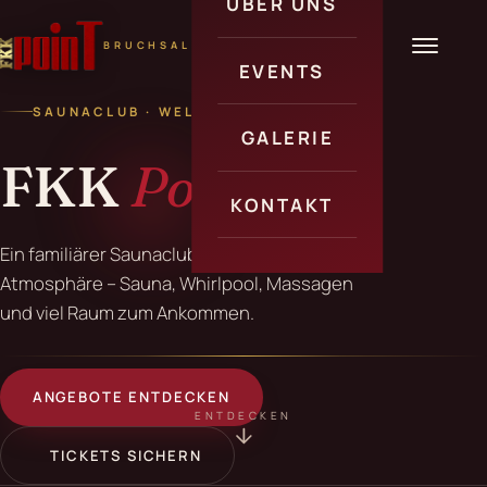
ÜBER UNS
BRUCHSAL
Über uns
EVENTS
Informationen
SAUNACLUB · WELLNESS · BRUCHSAL
Veranstaltungen
GALERIE
FKK
Point
Angebote
KONTAKT
Ein familiärer Saunaclub in gediegener
Kontakt
Atmosphäre – Sauna, Whirlpool, Massagen
und viel Raum zum Ankommen.
Anfahrt
Erotik Jobs
ANGEBOTE ENTDECKEN
Gästecheck
ENTDECKEN
TICKETS SICHERN